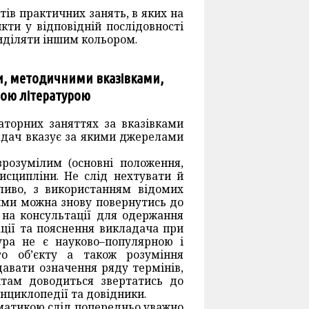
ів практичних занять, в яких на
кти у відповідній послідовності
виділяти іншим кольором.
и, методичними вказівками,
ою літературою
аторних заняттях за вказівками
адач вказує за якими джерелами
розумілим (основні положення,
исципліни. Не слід нехтувати й
ливо, з використанням відомих
лими можна знову повернутись до
 на консультації для одержання
ації та пояснення викладача при
ура не є науково–популярною і
го об’єкту а також розуміння
давати означення ряду термінів,
нтам доводиться звертатись до
енциклопедії та довідники.
ематикою слід попередньо уважно