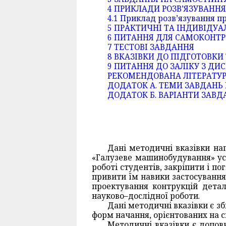
4 ПРИКЛАДИ РОЗВ’ЯЗУВАНН
4.1 Приклад розв’язування 
5 ПРАКТИЧНІ ТА ІНДИВІДУА
6 ПИТАННЯ ДЛЯ САМОКОНТ
7 ТЕСТОВІ ЗАВДАННЯ
8 ВКАЗІВКИ ДО ПІДГОТОВКИ
9 ПИТАННЯ ДО ЗАЛІКУ З ДИ
РЕКОМЕНДОВАНА ЛІТЕРАТУ
ДОДАТОК А. ТЕМИ ЗАВДАНЬ
ДОДАТОК Б. ВАРІАНТИ ЗАВД
Дані методичні вказівки на
«Галузеве машинобудування» усі
роботі студентів, закріпити і п
привити їм навики застосування
проектування контрукцій дета
науково–дослідної роботи.
Дані методичні вказівки є з
форм начання, орієнтованих на 
Методичні вказівки є допов