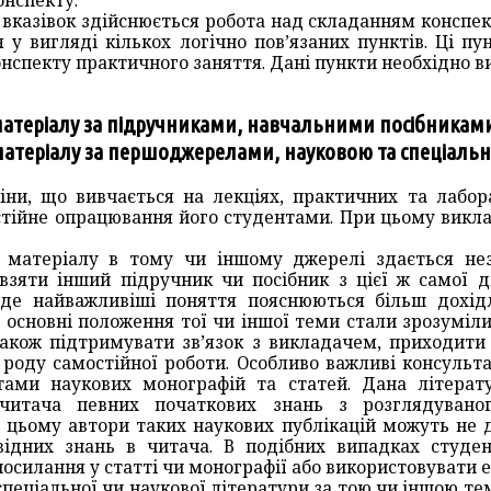
онспекту.
вказівок здійснюється робота над складанням конспект
 у вигляді кількох логічно пов’язаних пунктів. Ці пун
конспекту практичного заняття. Дані пункти необхідно 
матеріалу за підручниками, навчальними посібникам
атеріалу за першоджерелами, науковою та спеціальн
ни, що вивчається на лекціях, практичних та лабор
стійне опрацювання його студентами. При цьому викл
матеріалу в тому чи іншому джерелі здається нез
 взяти інший підручник чи посібник з цієї ж самої д
 де найважливіші поняття пояснюються більш дохід
и основні положення тої чи іншої теми стали зрозумі
 також підтримувати зв’язок з викладачем, приходити
роду самостійної роботи. Особливо важливі консульт
тами наукових монографій та статей. Дана літерат
читача певних початкових знань з розглядувано
 цьому автори таких наукових публікацій можуть не 
відних знань в читача. В подібних випадках студе
 посилання у статті чи монографії або використовувати 
пеціальної чи наукової літератури за тою чи іншою т