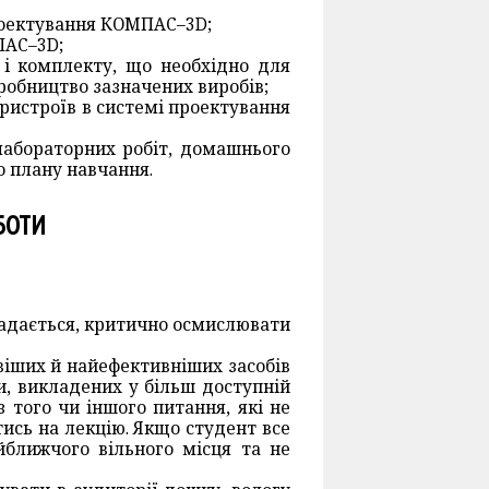
проектування КОМПАС–3D;
ПАС–3D;
 і комплекту, що необхідно для
робництво зазначених виробів;
ристроїв в системі проектування
лабораторних робіт, домашнього
о плану навчання.
ОБОТИ
ладається, критично осмислювати
віших й найефективніших засобів
и, викладених у більш доступній
з того чи іншого питання, які не
ись на лекцію. Якщо студент все
йближчого вільного місця та не