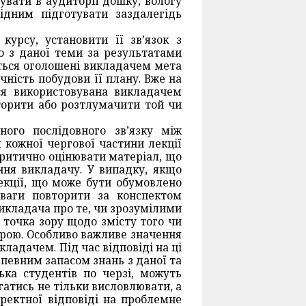
увати в аудиторії дошку, вологу
ідним підготувати заздалегідь
урсу, установити її зв’язок з
о з даної теми за результатами
ються оголошені викладачем мета
ічність побудови її плану. Вже на
вся використовувана викладачем
торити або розтлумачити той чи
ного послідовного зв’язку між
кожної чергової частини лекції
критично оцінювати матеріал, що
ння викладачу. У випадку, якщо
екції, що може бути обумовлено
ваги повторити за конспектом
икладача про те, чи зрозумілими
а точка зору щодо змісту того чи
трою. Особливо важливе значення
кладачем. Під час відповіді на ці
 певним запасом знань з даної та
ька студентів по черзі, можуть
атись не тільки висловлювати, а
ректної відповіді на проблемне