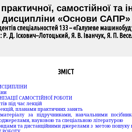
практичної, самостійної та 
дисципліни «Основи САПР»
дентів спеціальностей 133 – «Галузеве машинобу
: Р. Д. Іскович–Лотоцький, Я. В. Іванчук, Я. П. Вес
ЗМІСТ
ДИСЦИПЛІНИ
іни
АНІЗАЦІЇ САМОСТІЙНОЇ РОБОТИ
тів під час лекцій
лекцій, планами практичних занять
 матеріалу за підручниками, навчальними посібни
оджерелами, науковою та спеціальною літературою
 фондами та дистанційними джерелами з метою пошуку н
У РОБОТУ