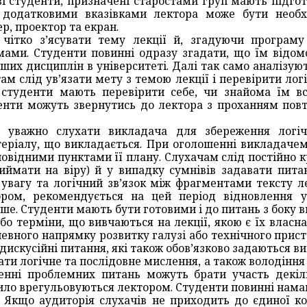
і студенти, призначені старостами груп мають підгот
 додатковими вказівками лектора може бути необх
р, проектор та екран.
ітко з’ясувати тему лекції й, згадуючи програму к
ами. Студенти повинні одразу згадати, що їм відом
нших дисциплін в університеті. Далі так само аналізу
ам слід ув’язати мету з темою лекції і перевірити лог
ї студенти мають перевірити себе, чи знайома їм 
денти можуть звернутись до лектора з проханням пов
о уважно слухати викладача для збереження логіч
ріалу, що викладається. При оголошенні викладачем 
повідними пунктами її плану. Слухачам слід постійно 
иймати на віру) й у випадку сумнівів задавати пита
увагу та логічний зв’язок між фрагментами тексту л
ором, рекомендується на цей період відновлення у
ше. Студенти мають бути готовими і до питань з боку в
або терміни, що вивчаються на лекції, якою є їх власн
певного напрямку розвитку галузі або технічного прис
искусійні питання, які також обов’язково задаються ви
ти логічне та послідовне мислення, а також володіння
енні проблемних питань можуть брати участь декіл
ило врегульовуються лектором. Студенти повинні намаг
. Якщо аудиторія слухачів не приходить до єдиної ко