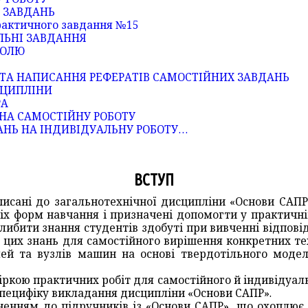
Я ЗАВДАНЬ
практичного завдання №15
ЛЬНІ ЗАВДАННЯ
РОЛЮ
 ТА НАПИСАННЯ РЕФЕРАТІВ САМОСТІЙНИХ ЗАВДАНЬ
СЦИПЛІНИ
РА
 НА САМОСТІЙНУ РОБОТУ
АНЬ НА ІНДИВІДУАЛЬНУ РОБОТУ…
ВСТУП
писані до загальнотехнічної дисципліни «Основи САПР
х форм навчання і призначені допомогти у практичній
оглибити знання студентів здобуті при вивченні відпові
 цих знань для самостійного вирішення конкретних т
лей та вузлів машин на основі твердотільного моде
біркою практичних робіт для самостійного й індивідуа
специфіку викладання дисципліни «Основи САПР».
ненням до підручників із «Основи САПР», що охоплює 