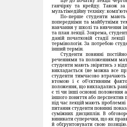
Ще до початку лекції чергов
ганчірку та крейду. Також за
мультімедійну техніку: комп’юте
По–перше студенти мають ч
попередніми та майбутніми тем
навчання у школі та вивчення і
та план лекції. Зокрема, студент
даній початковій стадії лекці
термінологія. За потребою сту
інший термін.
Студенти повинні постійн
реченнями та положеннями мате
студенти мають звіритись з від
викладається (не можна все пр
студенти тимчасово втрачають 
втомою і є об’єктивним факт
положення, що викладались рані
є ті чи інші основні положення 
іншого поняття або перспектив 
під час лекцій мають проблемні д
питання студенти повинні показа
суміжних дисциплін. В обговор
виникати суперечки, що як прав
й обґрунтовувати свою позицію