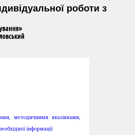
індивідуальної роботи з
дування»
еловський
ками, методичними вказівками,
еобхідної інформації