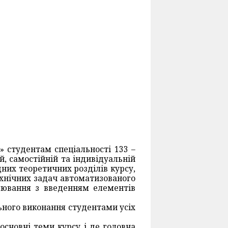
» студентам спеціальності 133 –
, самостійній та індивідуальній
дних теоретичних розділів курсу,
ехнічних задач автоматизованого
лювання з введенням елементів
льного виконання студентами усіх
основні теми курсу і де головна