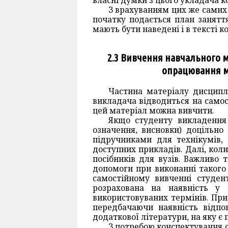
власні думки з цього укладача к
З врахуванням цих же самих 
початку подається план заняття
мають бути наведені і в тексті 
2.3 Вивчення навчального 
опрацювання м
Частина матеріалу дисциплі
викладача відводиться на само
цей матеріал можна вивчити.
Якщо студенту викладення 
означення, висновки) доцільно
підручниками для технікумів,
доступних прикладів. Далі, кол
посібників для вузів. Важливо
допомоги при виконанні такого 
самостійному вивченні студен
розрахована на наявність у 
використовуваних термінів. При
передбачаючи наявність відпо
додаткової літератури, на яку є
З потребою конспектування с