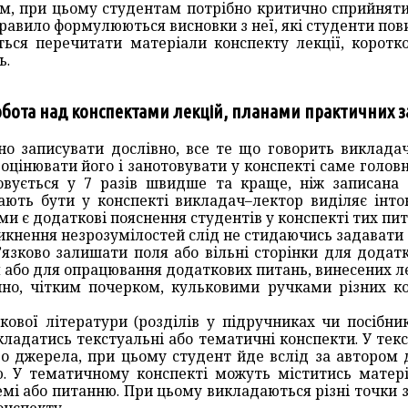
ам, при цьому студентам потрібно критично сприйняти
 правило формулюються висновки з неї, які студенти пов
ься перечитати матеріали конспекту лекції, коротко
ь.
обота над конспектами лекцій, планами практичних 
бно записувати дослівно, все те що говорить виклад
оцінювати його і занотовувати у конспекті саме головн
вується у 7 разів швидше та краще, ніж записана 
ають бути у конспекті викладач–лектор виділяє інто
и є додаткові пояснення студентів у конспекті тих пит
икнення незрозумілостей слід не стидаючись задавати 
в’язково залишати поля або вільні сторінки для додат
м або для опрацювання додаткових питань, винесених л
йно, чітким почерком, кульковими ручками різних к
ової літератури (розділів у підручниках чи посібник
кладатись текстуальні або тематичні конспекти. У тек
о джерела, при цьому студент йде вслід за автором 
ю. У тематичному конспекті можуть міститись матері
емі або питанню. При цьому викладаються різні точки 