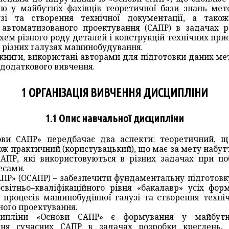
 у майбутніх фахівців теоретичної бази знань мето
узі та створення технічної документації, а тако
автоматизованого проектування (САПР) в задачах р
хем різного роду деталей і конструкцій технічних прис
в різних галузях машинобудування.
 книги, використані авторами для підготовки даних мет
додаткового вивчення.
1 ОРГАНІЗАЦІЯ ВИВЧЕННЯ ДИСЦИПЛІНИ
1.1 Опис навчальної дисципліни
ви САПР» передбачає два аспекти: теоретичний, щ
акож практичний (користувацький), що має за мету набу
АПР, які використовуються в різних задачах при по
есами.
ПР» (ОСАПР) – забезпечити фундаментальну підготовку
вітньо–кваліфікаційного рівня «бакалавр» усіх фо
і процесів машинобудівної галузі та створення техні
ного проектування.
ипліни «Основи САПР» є формування у майбутні
ння сучасних САПР в задачах розробки креслень, с