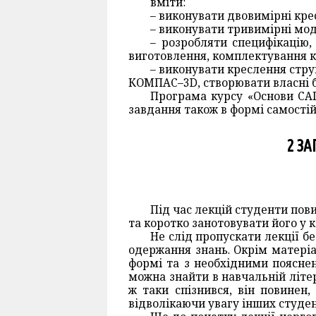
вміти:
– виконувати двовимірні кр
– виконувати тривимірні мод
– розробляти специфікацію,
виготовлення, комплектування к
– виконувати креслення стру
КОМПАС–3D, створювати власні б
Програма курсу «Основи САП
завдання також в формі самостій
2 ЗА
Під час лекцій студенти пов
та коротко занотовувати його у 
Не слід пропускати лекції б
одержання знань. Окрім матеріа
формі та з необхідними поясненн
можна знайти в навчальній літе
ж таки спізнився, він повинен
відволікаючи увагу інших студен