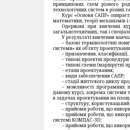
принципових схем різного род
технологічних систем в різних 
Курс «Основи САПР» опираєть
математики, теорії механізмів і
Одержані при вивченні ку
загальнотехнічних, так і спеціал
У результаті вивчення навча
– базові термінологічні поня
системи» як об’єкту проектуванн
– призначення, класифікації
– типові проектні процедури
– типові схеми (маршрути) п
– етапи проектування;
– види забезпечення САПР;
– стадії життєвого циклу про
– можливості програмних п
даному курсі, зокрема системи
в задачах проектування на площи
– структуру, користувацький
– прийоми роботи, що викор
– прийоми роботи, що викори
системі КОМПАС–3D;
– прийоми роботи, що викор