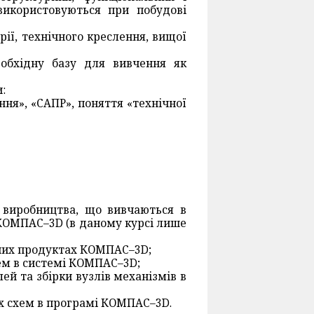
використовуються при побудові
ії, технічного креслення, вищої
обхідну базу для вивчення як
:
ння», «САПР», поняття «технічної
и виробництва, що вивчаються в
КОМПАС–3D (в даному курсі лише
мних продуктах КОМПАС–3D;
ем в системі КОМПАС–3D;
й та збірки вузлів механізмів в
х схем в програмі КОМПАС–3D.