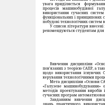
увага приділяється формуванню
процесів машинобудівної гал
використання сучасних систем 
функціональних і принципових с
побудові технологічних систем 
У список літератури внесені
рекомендуються студентам для 
Вивчення дисципліни «Осно
пов’язаних з теорією САПР, а т
щодо використання існуючих С
керування технологічними проц
Мета дисципліни
«Основи СА
«Галузеве машинобудування» ос
методів проектування виробів 
сучасних програм автоматизова
Завданням вивчення дисц
знань практичного використа