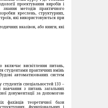
дології проектування виробів і
ж знання методів практичного
озробки креслень, структурних,
троїв, які використовуються при
одичних вказівок, або книги, які
о включає висвітлення питань,
ття студентами практичних вмінь
будові автоматизованих систем
 студентів спеціальностей 133 –
рм навчання з питань загальних
чної документації за допомогою
х фахівців теоретичної бази
труктурних, функціональних і