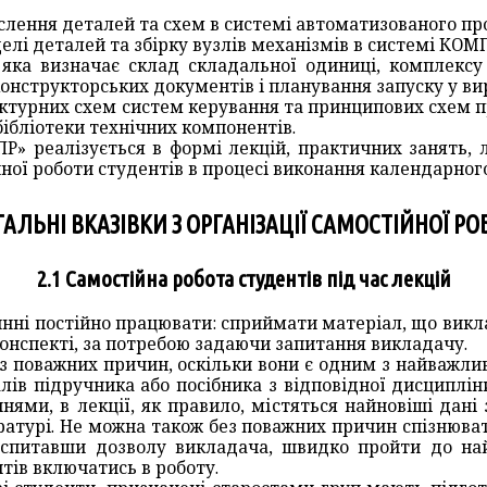
еслення деталей та схем в системі автоматизованого 
елі деталей та збірку вузлів механізмів в системі КОМ
 яка визначає склад складальної одиниці, комплексу
онструкторських документів і планування запуску у ви
ктурних схем систем керування та принципових схем п
ібліотеки технічних компонентів.
Р» реалізується в формі лекцій, практичних занять, 
ної роботи студентів в процесі виконання календарног
ГАЛЬНІ ВКАЗІВКИ З ОРГАНІЗАЦІЇ САМОСТІЙНОЇ Р
2.1 Самостійна робота студентів під час лекцій
инні постійно працювати: сприймати матеріал, що вик
конспекті, за потребою задаючи запитання викладачу.
ез поважних причин, оскільки вони є одним з найважли
лів підручника або посібника з відповідної дисциплін
ями, в лекції, як правило, містяться найновіші дані 
ратурі. Не можна також без поважних причин спізнюват
, спитавши дозволу викладача, швидко пройти до на
тів включатись в роботу.