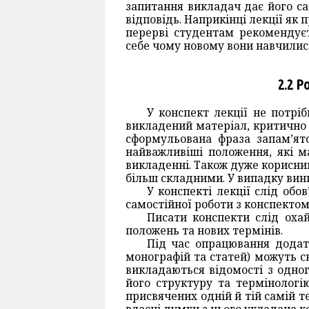
запитання викладач дає його с
відповідь. Наприкінці лекції як
перерві студентам рекомендуєт
себе чому новому вони навчилис
2.2 Р
У конспект лекції не потрі
викладений матеріал, критично 
сформульована фраза запам’ято
найважливіші положення, які м
викладенні. Також дуже корисним
більш складними. У випадку вин
У конспекті лекції слід обо
самостійної роботи з конспекто
Писати конспекти слід оха
положень та нових термінів.
Під час опрацювання додатк
монографій та статей) можуть с
викладаються відомості з одног
його структуру та термінологі
присвячених одній й тій самій т