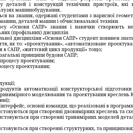
у деталей і конструкцій технічних пристроїв, які 
галузях машинобудування..
ся на знання, одержані студентами з нарисної геометр
 машин, деталей машин і обчислювальної техніки.
рсу «Основи САПР» знання і навички створюють не
ьних (профільних) дисциплін.
льної дисципліни «Основи САПР» студент повинен знати
ття, як то: «проектування», «автоматизоване проектува
я в САПР, «життєвий цикл продукції» тощо;
, загальні принципи будови САПР;
 процесу проектування;
роцесу проектування;
дукції;
родуктів автоматизації конструкторської підготовк
 тривимірного моделювання та проектування креслень 
ні);
 інтерфейс, основні команди, що реалізовані в програ
истовуються при створенні двовимірних креслень та сх
стовуються при створенні тривимірних моделей детале
истовуються при створенні структурних, та принципови