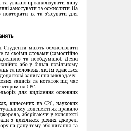
 та уважно проаналізувати дану
инні занотувати та осмислити. На
 повторити їх та з’ясувати для
занять
ач. Студенти мають осмислювати
е та своїми словами (самостійно
дослівно та необдумано). Деякі
наційно або у більш повільному
ань та положень, які їм здаються
додаткові запитання викладачу.
кових записів та нотаток під час
ектором на СРС.
ольорів для виділення основних
ах, винесених на СРС, наукових
стуальному конспекті як правило
джерела, зберігаючи у конспекті
али з декількох різних джерел,
зору на дану тему або питання та