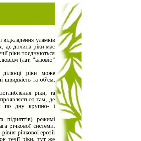
 і відкладення уламків
х, де долина ріки має
течії ріки поєднуються
лювієм (лат. "алювіо"
й ділянці ріки може
і швидкість та об'єм,
поглиблення ріки, та
проявляється там, де
ти по дну крупно- і
а підняттів) режимі
ага річкової системи.
рівня річкової ерозії
ок течії ріки, тут же