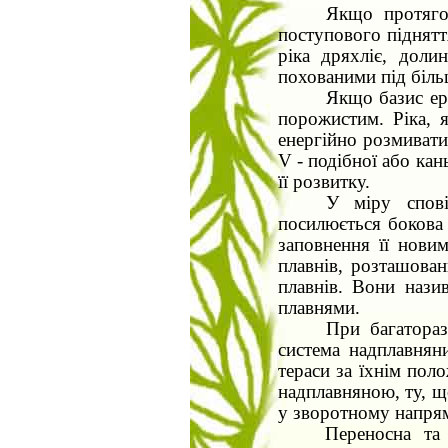
Якщо протягом
поступового піднятт
ріка дряхліє, доли
похованими під біль
Якщо базис ер
порожистим. Ріка, я
енергійно розмивати
V
- подібної або кан
її розвитку.
У міру спові
посилюється бокова
заповнення її нови
плавнів, розташова
плавнів. Вони нази
плавнями.
При багатораз
система надплавнян
тераси за їхнім по
надплавняною, ту, що
у зворотному напрям
Переносна та 