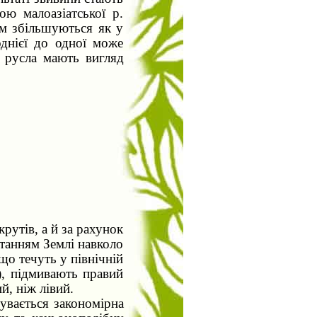
ю малоазіатської р.
ом збільшуються як у
однієї до одної може
і русла мають вигляд
рутів, а й за рахунок
танням Землі навколо
 що течуть у північній
.), підмивають правий
й, ніж лівий.
бувається закономірна