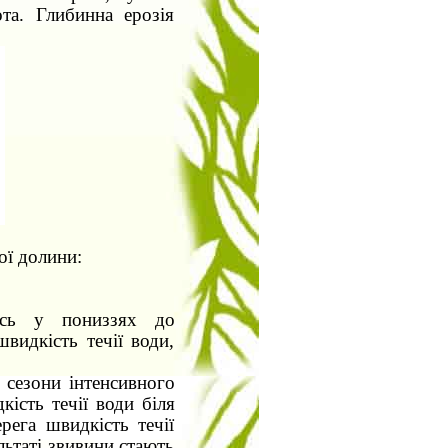
ота. Глибинна ерозія
ої долини:
ись у пониззях до
видкість течії води,
 сезони інтенсивного
кість течії води біля
рега швидкість течії
льтаті звивини стають