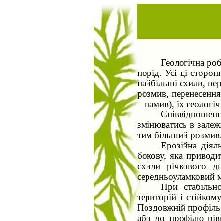
Геологічна роб
порід. Усі ці сторо
найбільші схили, пер
розмив, перенесення
– намив), їх геологіч
Співвідношен
змінюватись в залежн
тим більший розмив
Ерозійна діял
бокову, яка приводи
схили річкового д
середньоуламковий м
При стабільно
територій і стійком
Поздовжній профіль 
або до профілю рівн