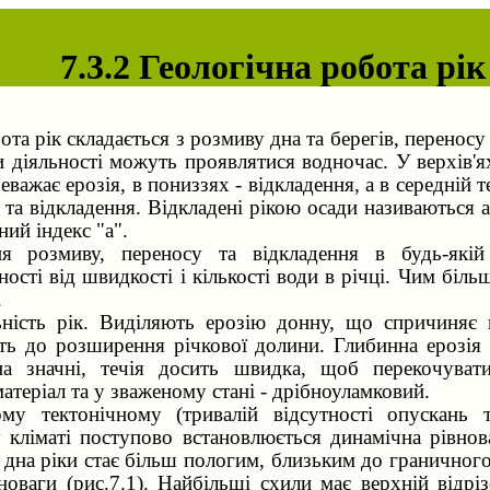
7.3.2 Геологічна робота рік
ота рік складається з розмиву дна та берегів, переносу
ни діяльності можуть проявлятися водночас. У верхів'я
еважає ерозія, в пониззях - відкладення, а в середній 
 та відкладення. Відкладені рікою осади називаються а
ний індекс "а".
ня розмиву, переносу та відкладення в будь-які
ості від швидкості і кількості води в річці. Чим більш
.
ьність рік. Виділяють ерозію донну, що спричиняє 
ть до розширення річкової долини. Глибинна ерозія 
на значні, течія досить швидка, щоб перекочува
атеріал та у зваженому стані - дрібноуламковий.
му тектонічному (тривалій відсутності опускань т
у кліматі поступово встановлюється динамічна рівнов
дна ріки стає більш пологим, близьким до граничного 
оваги (рис.7.1). Найбільші схили має верхній відріз