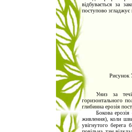
відбувається за за
поступово згладжує 
Рисунок 
Униз за теч
горизонтального по
глибинна ерозія пост
Бокова ерозія
живлення), коли шви
увігнутого берега б
повільна, там відкл