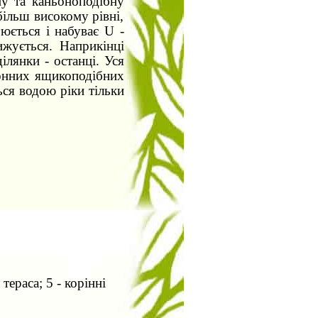
ну та каньоноподібну
ільш високому рівні,
рюється і набуває
U
-
жується. Наприкінці
ілянки - останці. Уся
донних ящикоподібних
ься водою ріки тільки
тераса; 5 - корінні