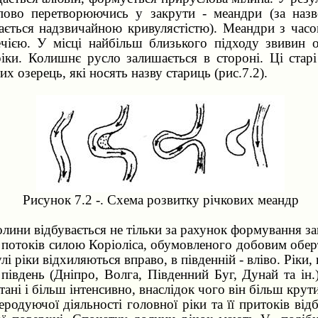
пово перетворюючись у закрути - меандри (за назво
чається надзвичайною кривулястістю). Меандри з час
течією. У місці найбільш близького підходу звивин 
іки. Колишнє русло залишається в стороні. Ці стар
х озерець, які носять назву стариць (рис.7.2).
Рисунок 7.2 -. Схема розвитку річкових меандр
ини відбувається не тільки за рахунок формування зак
 потоків силою Коріоліса, обумовленого добовим обер
улі ріки відхиляються вправо, в південній - вліво. Ріки,
а південь (Дніпро, Волга, Південний Буг, Дунай та ін
тані і більш інтенсивно, внаслідок чого він більш крути
родуючої діяльності головної ріки та її притоків від