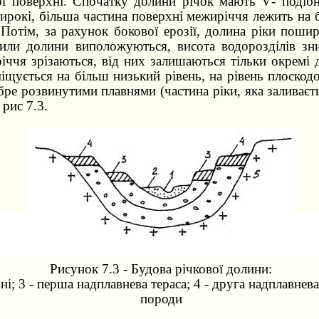
ої поверхні. Спочатку долини річок мають
V
- подіб
рокі, більша частина поверхні межиріччя лежить на б
 Потім, за рахунок бокової ерозії, долина ріки поши
или долини виположуються, висота водорозділів зни
річчя зрізаються, від них залишаються тільки окремі д
іщується на більш низький рівень, на рівень плоско
бре розвинутими плавнями (частина ріки, яка заливаєт
 рис 7.3.
Рисунок 7.3 - Будова річкової долини:
вні; 3 - перша надплавнева тераса; 4 - друга надплавнева 
породи