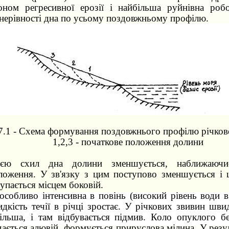
коном регресивної ерозії і найбільша руйнівна роб
нерівності дна по усьому поздовжньому профілю.
7.1 - Схема формування поздовжнього профілю річков
1,2,3 - початкове положення долини
ією схил дна долини зменшується, наближаюч
ложення. У зв'язку з цим поступово зменшується і ш
упається місцем боковій.
 особливо інтенсивна в повінь (високий рівень води в
дкість течії в річці зростає. У річкових звивин швид
ільша, і там відбувається підмив. Коло опуклого бе
адається алювій, формується прируслова мілина. У резу