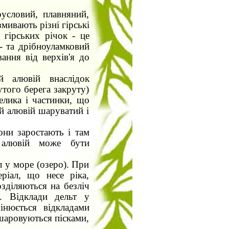
условий, плавняний,
змивають різні гірські
 гірських річок - це
о- та дрібноуламковий
ання від верхів'я до
й алювій внаслідок
утого берега закруту)
лика і частинки, що
ий алювій шаруватий і
.
вони заростають і там
й алювій може бути
л у море (озеро). При
ріал, що несе ріка,
зділяються на безліч
. Відклади дельт у
інюється відкладами
ешаровуються пісками,