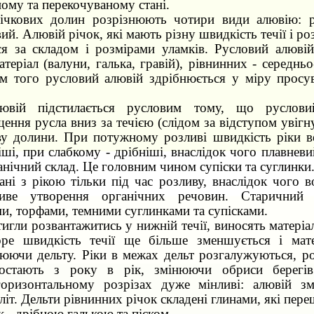
ому та перекочуваному стані.
річкових долин розрізнюють чотири види алювію: р
ий. Алювій річок, які мають різну швидкість течії і ро
ся за складом і розмірами уламків. Русловий алювій
теріал (валуни, галька, гравій), рівнинних - середнь
рім того русловий алювій здрібнюється у міру просув
ювій підстилається русловим тому, що руслови
ення русла вниз за течією (слідом за відступом увігн
у долини. При потужному розливі швидкість ріки ве
іші, при слабкому - дрібніші, внаслідок чого плавнев
анічний склад. Це головним чином супіски та суглинки
ані з рікою тільки під час розливу, внаслідок чого 
хливе утворення органічних речовин. Старични
и, торфами, темними суглинками та супісками.
тигли розвантажитись у нижній течії, виносять матеріа
ре швидкість течії ще більше зменшується і мате
рюючи дельту. Ріки в межах дельт розгалужуються, ро
ростають з року в рік, змінюючи обриси берегів
оризонтальному розрізах дуже мінливі: алювій зм
літ. Дельти рівнинних річок складені глинами, які пер
к - дрібною галькою та піском.