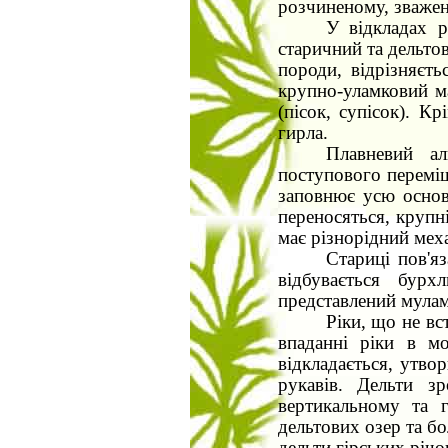
розчиненому, зважен
У відкладах 
старичний та дельтов
породи, відрізняєть
крупно-уламковий ма
(пісок, супісок). К
гирла.
Плавневий ал
поступового переміщ
заповнює усю основ
переносяться, крупн
має різнорідний мех
Стариці пов'яз
відбувається бур
представлений мулам
Ріки, що не вс
впаданні ріки в мо
відкладається, утво
рукавів. Дельти з
вертикальному та г
дельтових озер та бо
дельти гірських річо