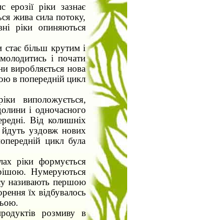
с ерозії ріки зазнає
ся жива сила потоку,
вні ріки опиняються
 стає більш крутим і
омолодитись і почати
ни виробляється нова
кою в попередній цикл
іки виположується,
долини і одночасного
ередні. Від колишніх
і йдуть уздовж нових
опередній цикл була
лах ріки формується
арішою. Нумеруються
асу називають першою
орення їх відбувалось
ньою.
продуктів розмиву в