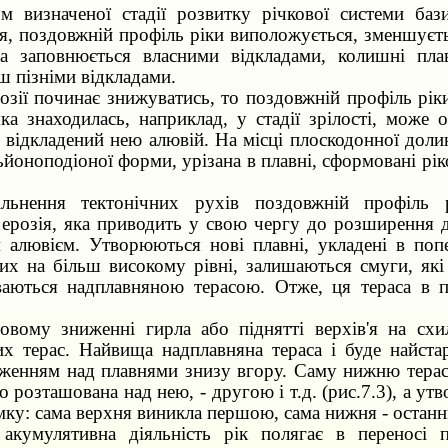
 визначеної стадії розвитку річкової системи бази
я, поздовжній профіль ріки виположується, зменшуєть
на заповнюється власними відкладами, колишні пла
ш пізніми відкладами.
озії починає знижуватись, то поздовжній профіль ріки
ка знаходилась, наприклад, у стадії зрілості, може 
 відкладений нею алювій. На місці плоскодонної доли
ьйоноподіоної форми, урізана в плавні, сформовані рі
льнення тектонічних рухів поздовжній профіль р
 ерозія, яка приводить у свою чергу до розширення 
м алювієм. Утворюються нові плавні, укладені в поп
них на більш високому рівні, залишаються смуги, як
ваються надплавняною терасою. Отже, ця тераса в п
овому зниженні гирла або піднятті верхів'я на схи
их терас. Найвища надплавняна тераса і буде найст
ложенням над плавнями знизу вгору. Саму нижню тер
 розташована над нею, - другою і т.д. (рис.7.3), а утв
ку: сама верхня виникла першою, сама нижня - остан
акумулятивна діяльність рік полягає в переносі 