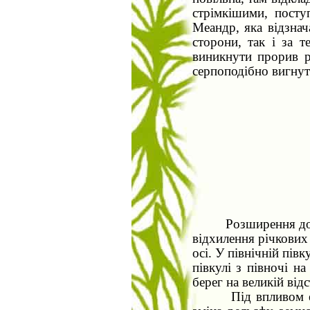
стрімкішими, посту
Меандр, яка відзна
сторони, так і за 
виникнути прорив р
серпоподібно вигнути
Розширення дол
відхилення річкових
осі. У північній півк
півкулі з півночі н
берег на великій відс
Під впливом е