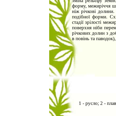
зміна рельєфу земн
форму, межиріччя ши
ніж річкові долини.
подібної форми. Сх
стадії зрілості межи
поверхня ніби перем
річкових долин з до
в повінь та паводок),
1 - русло; 2 - пла