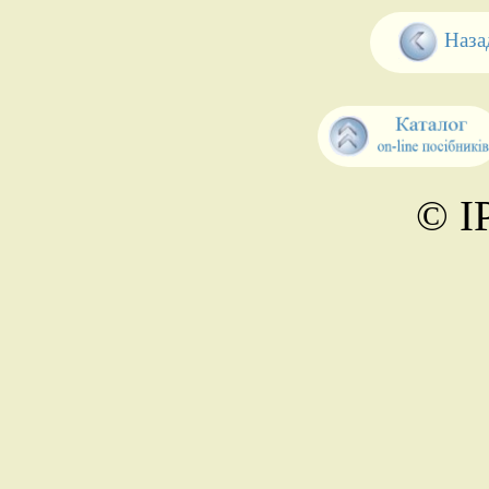
Наза
© І